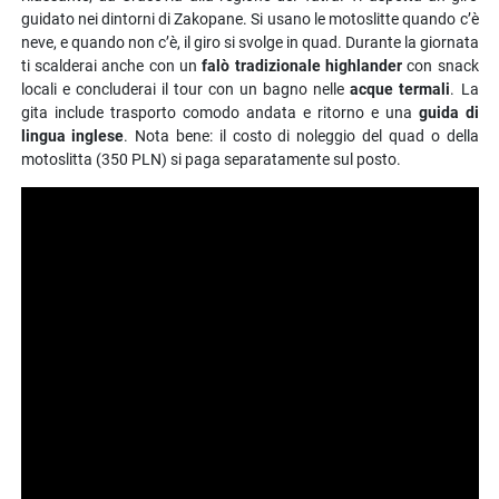
rilassante, da Cracovia alla regione dei Tatra. Ti aspetta un giro
guidato nei dintorni di Zakopane. Si usano le motoslitte quando c’è
neve, e quando non c’è, il giro si svolge in quad. Durante la giornata
ti scalderai anche con un
falò tradizionale highlander
con snack
locali e concluderai il tour con un bagno nelle
acque termali
. La
gita include trasporto comodo andata e ritorno e una
guida di
lingua inglese
. Nota bene: il costo di noleggio del quad o della
motoslitta (350 PLN) si paga separatamente sul posto.