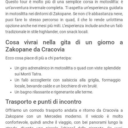
Questo tour è molto più di una semplice corsa in motoslitta: è
un’avventura invernale completa. Ti aspetta un’esperienza guidata
in motoslitta nei dintorni di Zakopane. Se non c’è abbastanza neve,
puoi fare lo stesso percorso in quad, il che lo rende un’ottima
opzione anche nei mesi più miti. L’esperienza include anche un falò
tradizionale in stile highlander, con snack locali.
Cosa vivrai nella gita di un giorno a
Zakopane da Cracovia
Ecco cosa piace di più a chi partecipa:
Un giro adrenalinico in motoslitta o quad con viste splendide
sui Monti Tatra.
Un falò accogliente con salsiccia alla griglia, formaggio
locale, bevande calde e un bicchiere di vin brulé.
Un bagno rilassante e rigenerante alle terme.
Trasporto e punti di incontro
Offriamo un comodo trasporto andata e ritorno da Cracovia a
Zakopane con un Mercedes moderno. Il veicolo è molto
confortevole, quindi anche il viaggio, con bei panorami lungo la