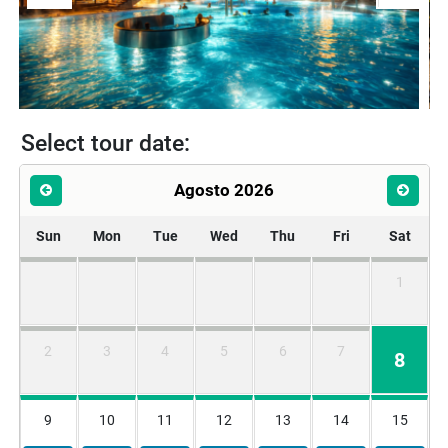
Select tour date:
Agosto 2026
Sun
Mon
Tue
Wed
Thu
Fri
Sat
1
2
3
4
5
6
7
8
9
10
11
12
13
14
15