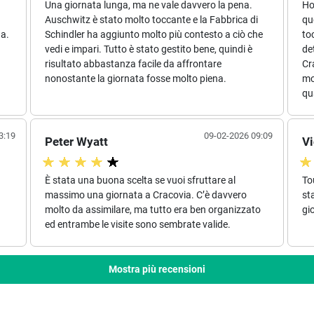
Una giornata lunga, ma ne vale davvero la pena.
Ho
Auschwitz è stato molto toccante e la Fabbrica di
qu
na.
Schindler ha aggiunto molto più contesto a ciò che
to
vedi e impari. Tutto è stato gestito bene, quindi è
de
risultato abbastanza facile da affrontare
Cr
nonostante la giornata fosse molto piena.
mo
qu
3:19
09-02-2026 09:09
Peter Wyatt
Vi
È stata una buona scelta se vuoi sfruttare al
To
a
massimo una giornata a Cracovia. C’è davvero
st
molto da assimilare, ma tutto era ben organizzato
gio
ed entrambe le visite sono sembrate valide.
Mostra più recensioni