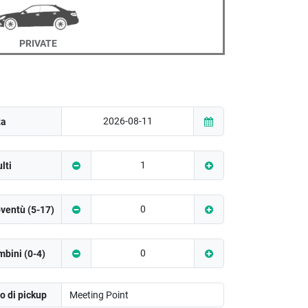
PRIVATE
ta
lti
ventù (5-17)
bini (0-4)
o di pickup