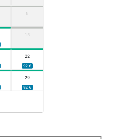
8
15
22
92 €
29
92 €