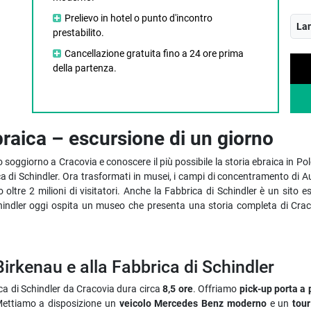
Prelievo in hotel o punto d'incontro
La
prestabilito.
Cancellazione gratuita fino a 24 ore prima
della partenza.
ebraica – escursione di un giorno
o soggiorno a Cracovia e conoscere il più possibile la storia ebraica in P
di Schindler. Ora trasformati in musei, i campi di concentramento di Aus
ltre 2 milioni di visitatori. Anche la Fabbrica di Schindler è un sito es
chindler oggi ospita un museo che presenta una storia completa di Cracov
irkenau e alla Fabbrica di Schindler
ca di Schindler da Cracovia dura circa
8,5 ore
. Offriamo
pick-up porta a 
 Mettiamo a disposizione un
veicolo Mercedes Benz moderno
e un
tour