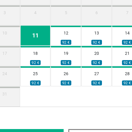
3
4
5
6
7
10
12
13
14
11
92 €
92 €
92 €
17
18
19
20
21
92 €
92 €
92 €
92 €
24
25
26
27
28
92 €
92 €
92 €
92 €
31